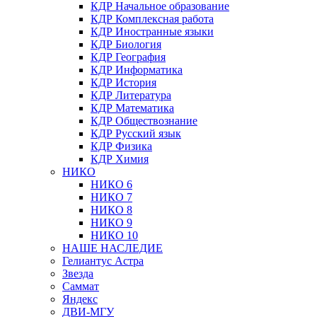
КДР Начальное образование
КДР Комплексная работа
КДР Иностранные языки
КДР Биология
КДР География
КДР Информатика
КДР История
КДР Литература
КДР Математика
КДР Обществознание
КДР Русский язык
КДР Физика
КДР Химия
НИКО
НИКО 6
НИКО 7
НИКО 8
НИКО 9
НИКО 10
НАШЕ НАСЛЕДИЕ
Гелиантус Астра
Звезда
Саммат
Яндекс
ДВИ-МГУ