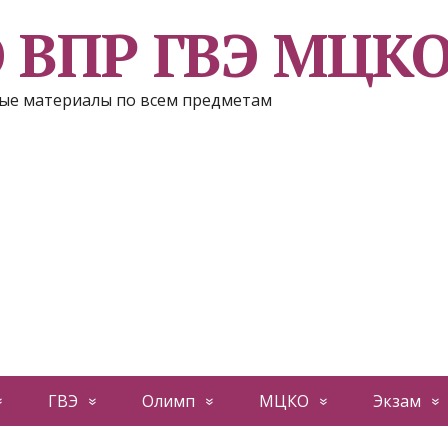
Э ВПР ГВЭ МЦК
ые материалы по всем предметам
ГВЭ
Олимп
МЦКО
Экзам