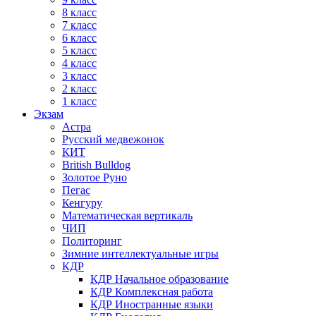
8 класс
7 класс
6 класс
5 класс
4 класс
3 класс
2 класс
1 класс
Экзам
Астра
Русский медвежонок
КИТ
British Bulldog
Золотое Руно
Пегас
Кенгуру
Математическая вертикаль
ЧИП
Политоринг
Зимние интеллектуальные игры
КДР
КДР Начальное образование
КДР Комплексная работа
КДР Иностранные языки