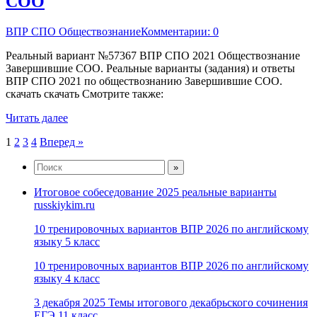
СОО
ВПР СПО Обществознание
Комментарии: 0
Реальный вариант №57367 ВПР СПО 2021 Обществознание
Завершившие СОО. Реальные варианты (задания) и ответы
ВПР СПО 2021 по обществознанию Завершившие СОО.
скачать скачать Смотрите также:
Читать далее
Пагинация
1
2
3
4
Вперед »
записей
Итоговое собеседование 2025 реальные варианты
russkiykim.ru
10 тренировочных вариантов ВПР 2026 по английскому
языку 5 класс
10 тренировочных вариантов ВПР 2026 по английскому
языку 4 класс
3 декабря 2025 Темы итогового декабрьского сочинения
ЕГЭ 11 класс