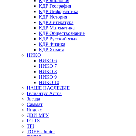
КДР Биология
КДР География
КДР Информатика
КДР История
КДР Литература
КДР Математика
КДР Обществознание
КДР Русский язык
КДР Физика
КДР Химия
НИКО
НИКО 6
НИКО 7
НИКО 8
НИКО 9
НИКО 10
НАШЕ НАСЛЕДИЕ
Гелиантус Астра
Звезда
Саммат
Яндекс
ДВИ-МГУ
IELTS
TFI
TOEFL Junior