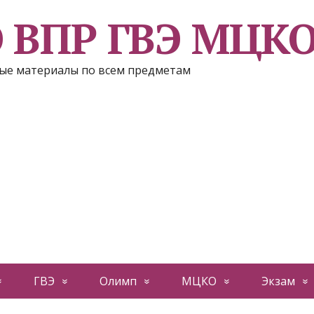
Э ВПР ГВЭ МЦК
ые материалы по всем предметам
ГВЭ
Олимп
МЦКО
Экзам