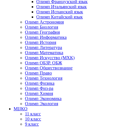
Олимп Французский язык
Олимп Итальянский язык
Олимп Испанский язык
Олимп Китайский язык
Олимп Астрономия
Олимп Биология
Олимп География
Олимп Информатика
Олимп История
Олимп Литература
Олимп Математика
Олимп Искусство (МХК)
Олимп ОБЗР. ОБЖ
Олимп Обществознание
Олимп Право
Олимп Технология
Олимп Физика
Олимп Физ-ра
Олимп Химия
Олимп Экономика
Олимп Экология
МЦКО
11 класс
10 класс
9 класс