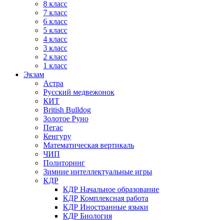
8 класс
7 класс
6 класс
5 класс
4 класс
3 класс
2 класс
1 класс
Экзам
Астра
Русский медвежонок
КИТ
British Bulldog
Золотое Руно
Пегас
Кенгуру
Математическая вертикаль
ЧИП
Политоринг
Зимние интеллектуальные игры
КДР
КДР Начальное образование
КДР Комплексная работа
КДР Иностранные языки
КДР Биология