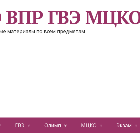
Э ВПР ГВЭ МЦК
ые материалы по всем предметам
ГВЭ
Олимп
МЦКО
Экзам