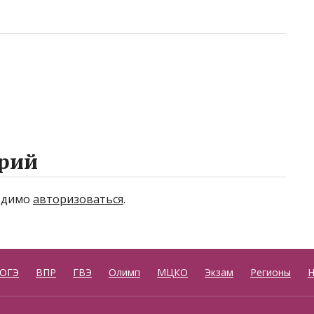
рий
ходимо
авторизоваться
.
ОГЭ
ВПР
ГВЭ
Олимп
МЦКО
Экзам
Регионы
Н