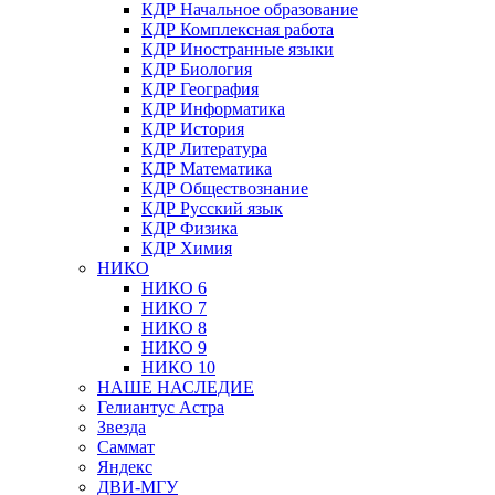
КДР Начальное образование
КДР Комплексная работа
КДР Иностранные языки
КДР Биология
КДР География
КДР Информатика
КДР История
КДР Литература
КДР Математика
КДР Обществознание
КДР Русский язык
КДР Физика
КДР Химия
НИКО
НИКО 6
НИКО 7
НИКО 8
НИКО 9
НИКО 10
НАШЕ НАСЛЕДИЕ
Гелиантус Астра
Звезда
Саммат
Яндекс
ДВИ-МГУ