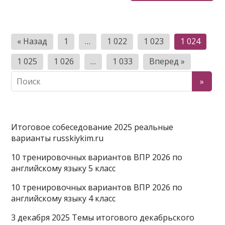
Пагинация
« Назад
1
…
1 022
1 023
1 024
записей
1 025
1 026
…
1 033
Вперед »
Итоговое собеседование 2025 реальные
варианты russkiykim.ru
10 тренировочных вариантов ВПР 2026 по
английскому языку 5 класс
10 тренировочных вариантов ВПР 2026 по
английскому языку 4 класс
3 декабря 2025 Темы итогового декабрьского