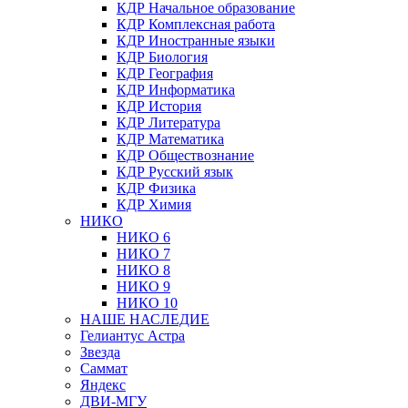
КДР Начальное образование
КДР Комплексная работа
КДР Иностранные языки
КДР Биология
КДР География
КДР Информатика
КДР История
КДР Литература
КДР Математика
КДР Обществознание
КДР Русский язык
КДР Физика
КДР Химия
НИКО
НИКО 6
НИКО 7
НИКО 8
НИКО 9
НИКО 10
НАШЕ НАСЛЕДИЕ
Гелиантус Астра
Звезда
Саммат
Яндекс
ДВИ-МГУ